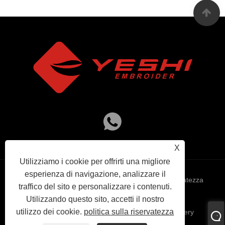
X
Utilizziamo i cookie per offrirti una migliore
esperienza di navigazione, analizzare il
Links
Sitemap
RSS
XML
politica sulla riservatezza
traffico del sito e personalizzare i contenuti.
Utilizzando questo sito, accetti il ​​nostro
utilizzo dei cookie.
politica sulla riservatezza
Copyright © 2024 Taizhou Yeshi Ricamo Machinery
Manufacturing Co., Ltd. Tutti i diritti riservati.